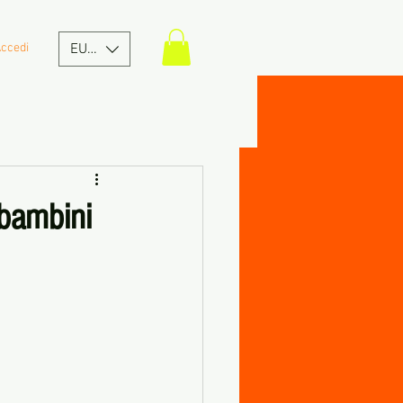
ccedi
EUR (€)
i bambini