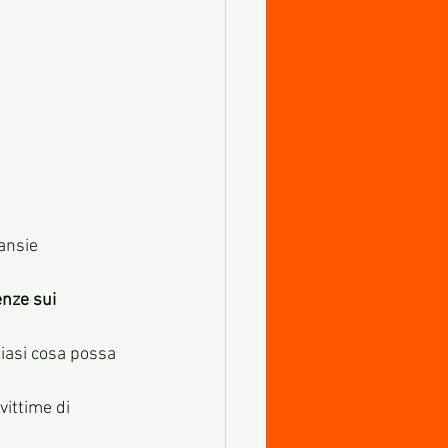
ansie 
nze sui 
siasi cosa possa 
vittime di 