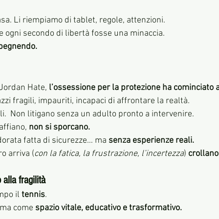
sa. Li riempiamo di tablet, regole, attenzioni. 
 ogni secondo di libertà fosse una minaccia.
spegnendo.
Jordan Hate, 
l’ossessione per la protezione ha cominciato 
azzi fragili, impauriti, incapaci di affrontare la realtà.
i.  Non litigano senza un adulto pronto a intervenire.
ffiano, 
non si sporcano.
dorata fatta di sicurezze… ma 
senza esperienze reali.
o arriva (
con la fatica, la frustrazione, l’incertezza
) 
crollano
alla fragilità
po il 
tennis
. 
 ma come 
spazio vitale, educativo e trasformativo.