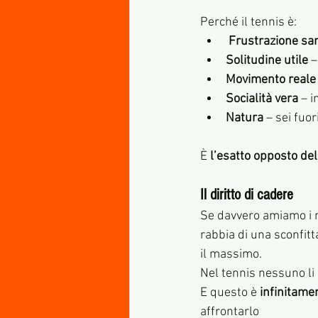
Perché il tennis è:
Frustrazione sa
Solitudine utile
 
Movimento reale
Socialità vera
 – i
Natura
 – sei fuor
È 
l’esatto opposto de
Il diritto di cadere
Se davvero amiamo i n
rabbia di una sconfitt
il massimo.
Nel tennis nessuno li
E questo è 
infinitame
affrontarlo