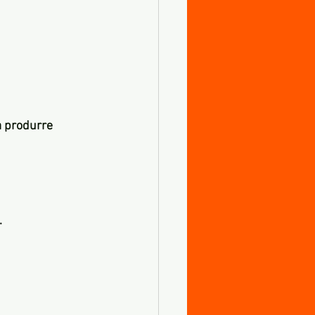
a produrre 
.