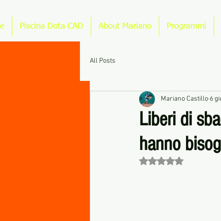
e
Piscina Dota CAD
About Mariano
Programmi
All Posts
Mariano Castillo
6 g
Liberi di sba
hanno bisogn
Valutazione NaN stel