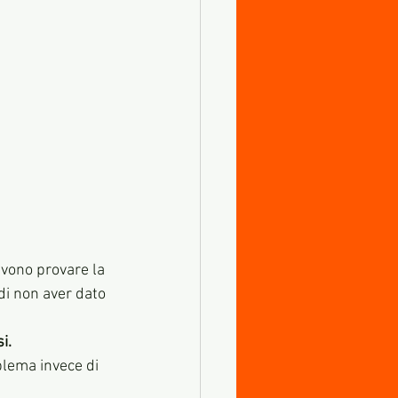
vono provare la 
di non aver dato 
i. 
oblema invece di 