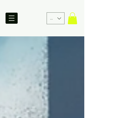
EUR (€)