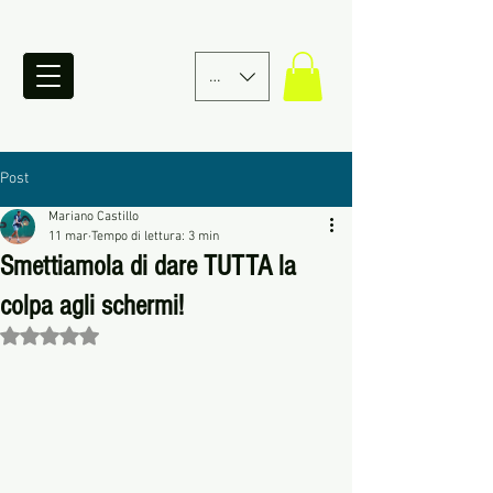
EUR (€)
Post
Mariano Castillo
11 mar
Tempo di lettura: 3 min
Smettiamola di dare TUTTA la
colpa agli schermi!
Valutazione NaN stelle su 5.