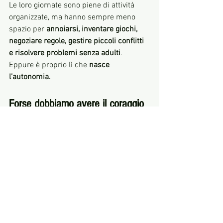
Le loro giornate sono piene di attività 
organizzate, ma hanno sempre meno 
spazio per 
annoiarsi, inventare giochi, 
negoziare regole, gestire piccoli conflitti 
e risolvere problemi senza adulti
.
Eppure è proprio lì che 
nasce 
l’autonomia.
Forse dobbiamo avere il coraggio 
di fare meno
Non aggiungere un’altra attività.
A volte serve togliere qualcosa. Lasciare 
pomeriggi vuoti. Lasciare tempo non 
programmato. Lasciare bambini che si 
organizzano tra loro.
Sì, litigheranno. Sì, sbaglieranno. Sì, 
cadranno.
Ma è esattamente così che crescono.