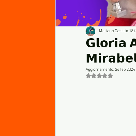
Mariano Castillo
18 
𝗚𝗹𝗼𝗿𝗶𝗮 
𝗠𝗶𝗿𝗮𝗯𝗲
Aggiornamento:
26 feb 2024
Valutazione NaN stel