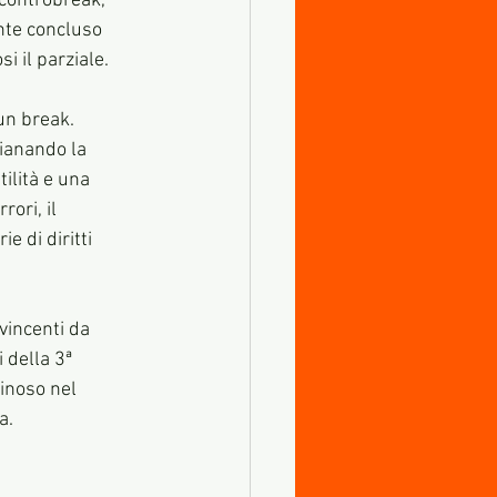
 controbreak, 
ente concluso 
i il parziale.
un break. 
pianando la 
ilità e una 
ori, il 
 di diritti 
vincenti da 
 della 3ª 
inoso nel 
a.