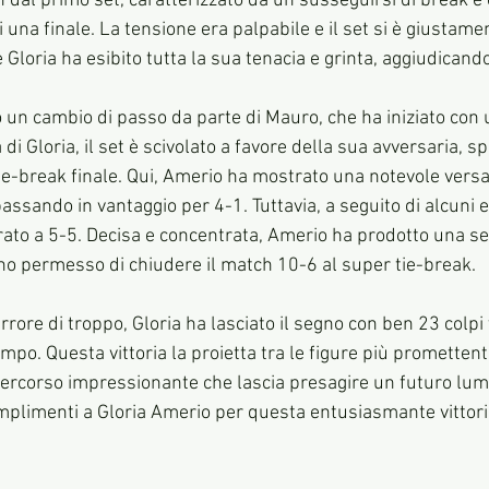
in dal primo set, caratterizzato da un susseguirsi di break e
di una finale. La tensione era palpabile e il set si è giustam
Gloria ha esibito tutta la sua tenacia e grinta, aggiudicandos
o un cambio di passo da parte di Mauro, che ha iniziato con 
di Gloria, il set è scivolato a favore della sua avversaria, s
e-break finale. Qui, Amerio ha mostrato una notevole versat
passando in vantaggio per 4-1. Tuttavia, a seguito di alcuni err
rato a 5-5. Decisa e concentrata, Amerio ha prodotto una serie
no permesso di chiudere il match 10-6 al super tie-break.
ore di troppo, Gloria ha lasciato il segno con ben 23 colpi 
mpo. Questa vittoria la proietta tra le figure più promettenti
 percorso impressionante che lascia presagire un futuro lum
plimenti a Gloria Amerio per questa entusiasmante vittori