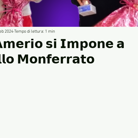
feb 2024
Tempo di lettura: 1 min
𝗔𝗺𝗲𝗿𝗶𝗼 𝘀𝗶 𝗜𝗺𝗽𝗼𝗻𝗲 𝗮
𝗹𝗼 𝗠𝗼𝗻𝗳𝗲𝗿𝗿𝗮𝘁𝗼
le su 5.