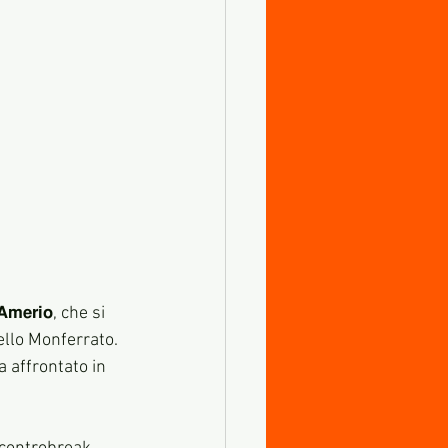
𝗔𝗺𝗲𝗿𝗶𝗼, che si 
ello Monferrato. 
 affrontato in 