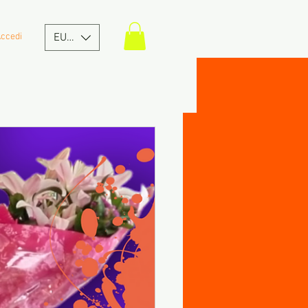
ccedi
EUR (€)