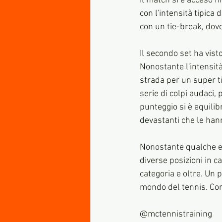
Il match si è acceso f
con l'intensità tipica 
con un tie-break, dove 
Il secondo set ha vist
Nonostante l'intensità 
strada per un super ti
serie di colpi audaci, 
punteggio si è equilib
devastanti che le han
Nonostante qualche err
diverse posizioni in ca
categoria e oltre. Un
mondo del tennis. Com
@mctennistraining 