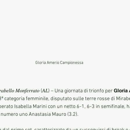
Gloria Amerio Campionessa
𝑎𝑏𝑒𝑙𝑙𝑜 𝑀𝑜𝑛𝑓𝑒𝑟𝑟𝑎𝑡𝑜 (𝐴𝐿) – Una giornata di trionfo per 𝗚𝗹𝗼𝗿𝗶𝗮 
 3ª categoria femminile, disputato sulle terre rosse di Mirab
rato Isabella Marini con un netto 6-1, 6-3 in semifinale, ha
ie numero uno Anastasia Mauro (3.2).