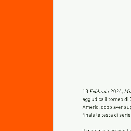
18 𝐹𝑒𝑏𝑏𝑟𝑎𝑖𝑜 2024, 𝑀𝑖
aggiudica il torneo di
Amerio, dopo aver supe
finale la testa di ser