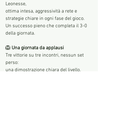
Leonesse,
ottima intesa, aggressività a rete e 
strategie chiare in ogni fase del gioco.
Un successo pieno che completa il 3-0 
della giornata.
🦁
 Una giornata da applausi
Tre vittorie su tre incontri, nessun set 
perso:
una dimostrazione chiara del livello, 
della concentrazione e della crescita 
continua delle nostre atlete.
Il percorso nel Trofeo Caroleo Femminile 
procede con entusiasmo e 
determinazione.
🦁 Bravissime Gloria ed Elena!!! avanti 
così, Leonesse!