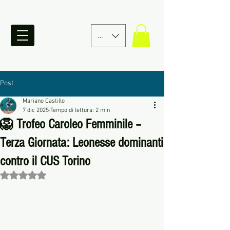
EUR (€)
Post
Mariano Castillo
7 dic 2025
Tempo di lettura: 2 min
🦁 Trofeo Caroleo Femminile –
Terza Giornata: Leonesse dominanti
contro il CUS Torino
Valutazione NaN stelle su 5.