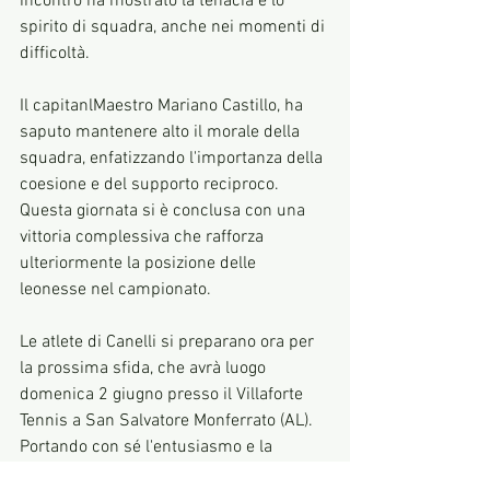
incontro ha mostrato la tenacia e lo 
spirito di squadra, anche nei momenti di 
difficoltà.
Il capitanlMaestro Mariano Castillo, ha 
saputo mantenere alto il morale della 
squadra, enfatizzando l'importanza della 
coesione e del supporto reciproco. 
Questa giornata si è conclusa con una 
vittoria complessiva che rafforza 
ulteriormente la posizione delle 
leonesse nel campionato.
Le atlete di Canelli si preparano ora per 
la prossima sfida, che avrà luogo 
domenica 2 giugno presso il Villaforte 
Tennis a San Salvatore Monferrato (AL). 
Portando con sé l'entusiasmo e la 
fiducia derivati dai successi ottenuti, le 