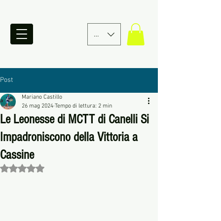
EUR (€)
Post
Mariano Castillo
26 mag 2024
Tempo di lettura: 2 min
Le Leonesse di MCTT di Canelli Si
Impadroniscono della Vittoria a
Cassine
Valutazione NaN stelle su 5.