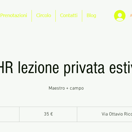
A
Prenotazioni
Circolo
Contatti
Blog
R lezione privata est
Maestro + campo
35
euro
35 €
Via Ottavio Ri