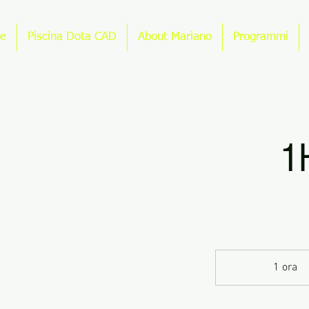
e
Piscina Dota CAD
About Mariano
Programmi
1H
1 ora
1
o
r