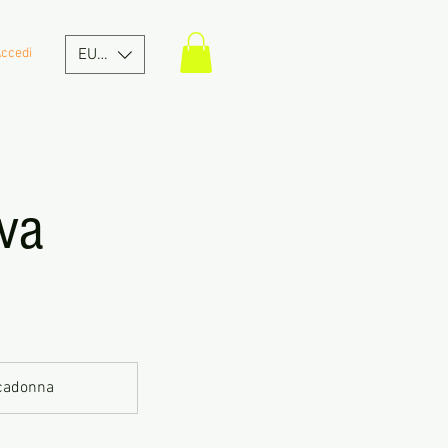
ccedi
EUR (€)
iva
ccadonna