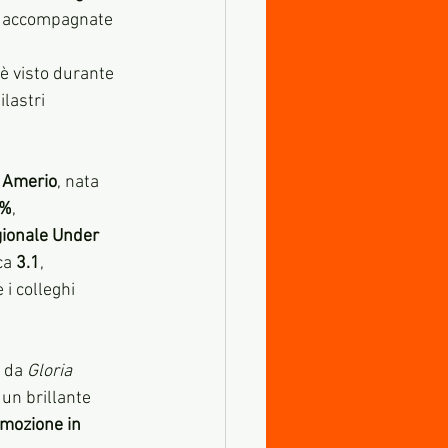
, accompagnate 
è visto durante 
lastri 
a Amerio
, nata 
0%
, 
ionale Under 
ca 
3.1
, 
i colleghi 
 da 
Gloria 
 un brillante 
mozione in 