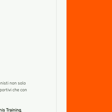
nisti non solo 
portivi che con 
is Training
, 