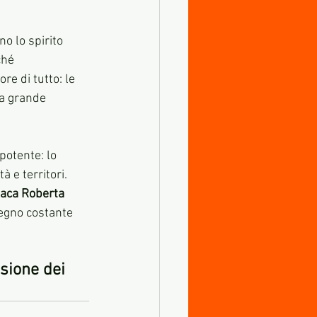
o lo spirito 
ché 
re di tutto: le 
la grande 
potente: lo 
à e territori.
aca Roberta 
stegno costante 
ssione dei 