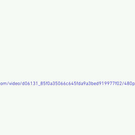
ic.com/video/d06131_85f0a35066c645fda9a3bed919977f02/480