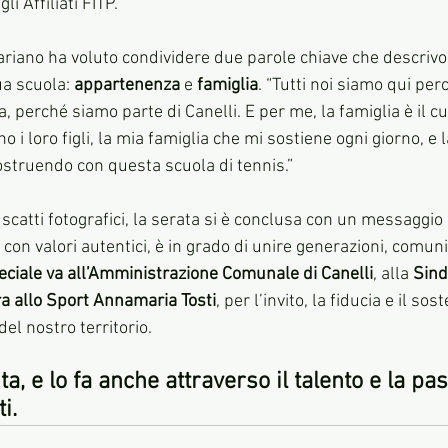
i Affiliati FITP.
riano ha voluto condividere due parole chiave che descrivon
ua scuola: 
appartenenza
 e 
famiglia
. “Tutti noi siamo qui per
 perché siamo parte di Canelli. E per me, la famiglia è il cuo
o i loro figli, la mia famiglia che mi sostiene ogni giorno, e 
ostruendo con questa scuola di tennis.”
 scatti fotografici, la serata si è conclusa con un messaggio 
con valori autentici, è in grado di unire generazioni, comunit
ciale va all’Amministrazione Comunale di Canelli
, alla 
Sind
a allo Sport Annamaria Tosti
, per l’invito, la fiducia e il so
del nostro territorio.
ta, e lo fa anche attraverso il talento e la pa
i.