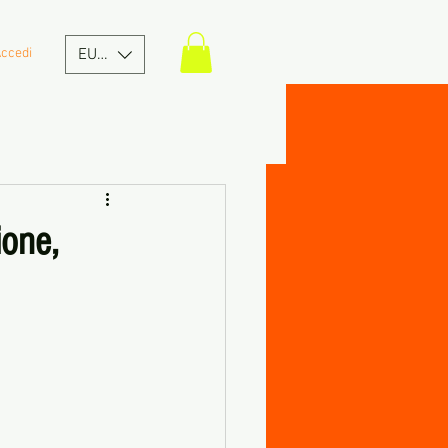
ccedi
EUR (€)
ione,