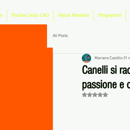
e
Piscina Dota CAD
About Mariano
Programmi
All Posts
Mariano Castillo
31 
Canelli si r
passione e o
Valutazione NaN stel