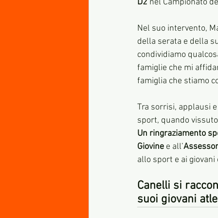
D2
 nel Campionato degl
Nel suo intervento, Ma
della serata e della s
condividiamo qualcosa,
famiglie che mi affidan
famiglia che stiamo c
Tra sorrisi, applausi e
sport, quando vissuto 
Un ringraziamento spe
Giovine
 e all’
Assessor
allo sport e ai giovani 
Canelli si raccon
suoi giovani atlet