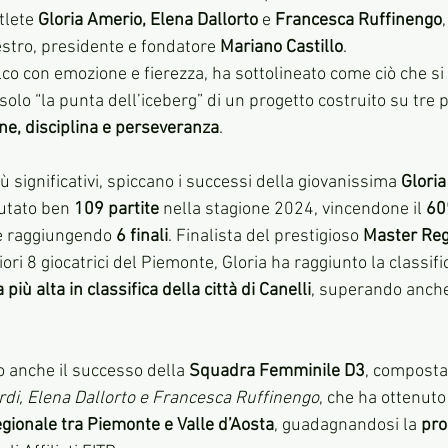
tlete 
Gloria Amerio, Elena Dallorto
 e 
Francesca Ruffinengo
estro, presidente e fondatore 
Mariano Castillo
.
lco con emozione e fierezza, ha sottolineato come ciò che si 
olo “la punta dell’iceberg” di un progetto costruito su tre pi
ne, disciplina e perseveranza
.
ù significativi, spiccano i successi della giovanissima 
Glori
utato ben 
109 partite
 nella stagione 2024, vincendone il 
6
e raggiungendo 
6 finali
. Finalista del prestigioso 
Master Reg
liori 8 giocatrici del Piemonte, Gloria ha raggiunto la classifi
 più alta in classifica della città di Canelli
, superando anche 
o anche il successo della 
Squadra Femminile D3
, composta
rdi, Elena Dallorto e Francesca Ruffinengo
, che ha ottenuto
regionale tra Piemonte e Valle d’Aosta
, guadagnandosi la 
pro